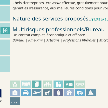
Chefs d’entreprises,
Pro Assur
effectue, gratuitement pour
garanties d’assurance, aux meilleures conditions pour vou
Nature des services proposés
…
▼ LIRE LA S
Multirisques professionnels/Bureau
R
Un contrat complet, économique et efficace.
Bureau
|
Pme-Pmi
|
Artisans
|
Professions libérales
|
Micro
NOS VALEURS
RÔLE DU COURTIER
CODE MORAL DU COURTAGE
PARTICULIER
ENTREPRISES
CONTACT
LIENS UTILE
SANTÉ
AUTOMOBILE
VOYAGE
CHEVAUX
PME/PMI
MULTIRISQUE HAB
INDIVIDUELL
PLAIS
AUTRES RISQUES