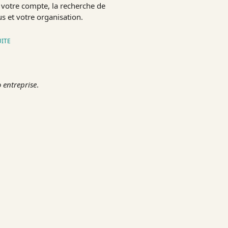
 votre compte, la recherche de
s et votre organisation.
UITE
 entreprise
.
S
ITATION
E, ACCIDENTS
ANCE